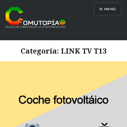
Saltar
MENÚ
al
contenido
Comutopía RTV
Categoría:
LINK TV T13