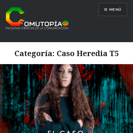
Saltar
MENÚ
al
contenido
Comutopía RTV
Categoría:
Caso Heredia T5