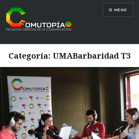
Saltar
MENÚ
al
contenido
Comutopía RTV
Categoría:
UMABarbaridad T3