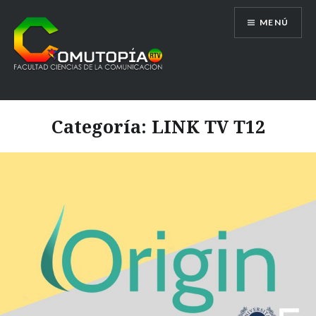
Saltar
MENÚ
al
contenido
Comutopía RTV
Categoría:
LINK TV T12