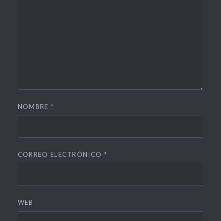
roborescue
robotica
robotica
de
rescate
televisión
NOMBRE
*
UMA
universidad
CORREO ELECTRÓNICO
*
WEB