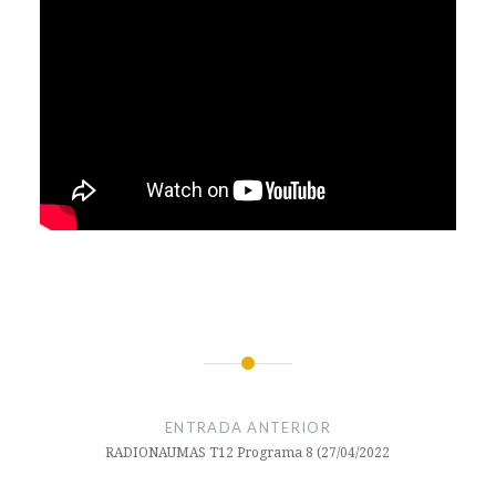
#UMA
Navegación
CCCOM
de
ENTRADA ANTERIOR
entradas
comutopíartv
RADIONAUMAS T12 Programa 8 (27/04/2022
Creación