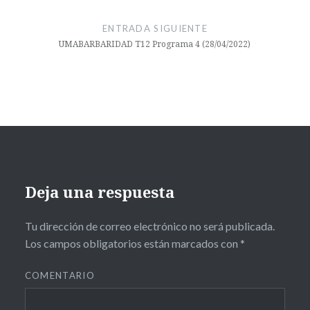
colectiva
ENTRADA SIGUIENTE
cultura
UMABARBARIDAD T12 Programa 4 (28/04/2022)
facultad
ciencias de la
comunicación
facutad de
ingenierias
industriales
Link
Deja una respuesta
TV
malaga
Tu dirección de correo electrónico no será publicada.
Los campos obligatorios están marcados con
*
motivacion
oportunidad
COMENTARIO
rescate