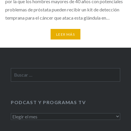
por la que los hombres mayores de 40 años con potenciales
problemas de próstata pueden recibir un kit de detección
temprana para el cáncer que ataca esta glándula en…
LEER MÁS
Buscar:
PODCAST Y PROGRAMAS TV
PODCAST
Y
PROGRAMAS