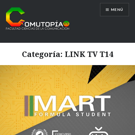
Saltar
MENÚ
al
contenido
Comutopía RTV
Categoría:
LINK TV T14