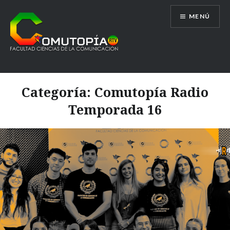
Saltar
MENÚ
al
contenido
Comutopía RTV
Categoría:
Comutopía Radio
Temporada 16