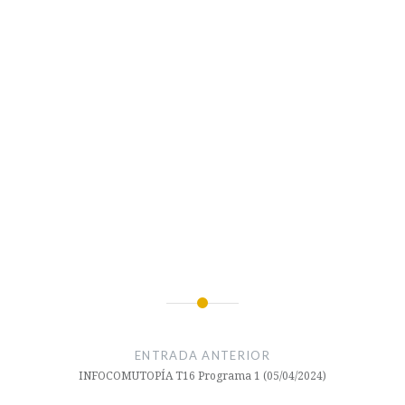
#cursosFGUMA #FGUMA
Navegación
#primavera
de
#plandeahorrosnergetico
ENTRADA ANTERIOR
#FestivalUMASaludable
entradas
INFOCOMUTOPÍA T16 Programa 1 (05/04/2024)
#rock