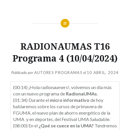
COMUTOPÍA
RADIONAUMAS T16
RADIO
,
COMUTOPÍA
Programa 4 (10/04/2024)
RADIO
TEMPORADA
16
,
Publicado por
AUTORES PROGRAMAS
el
10 ABRIL, 2024
RADIONAUMAS
T16
(00:14) ¡Hola radionaumers!, volvemos un día más
con un nuevo programa de
RadionaUMAs
.
(01:34) Durante el
micro informativo
de hoy
hablaremos sobre los cursos de primavera de
FGUMA, el nuevo plan de ahorro energético de la
UMA y en deportes, del Festival UMA Saludable.
(08:00) En el
¿Qué se cuece en la UMA?
Tendremos