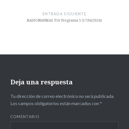
#rockprogresivobritanico
#UMA
ENTRADA SIGUIENTE
RADIONAUMAS T16 Programa 5 (17/04/2024)
comutopíartv
facultad
ciencias de la
comunicación
malaga
radio
universidad
Deja una respuesta
Tu dirección de correo electrónico no será publicada.
Los campos obligatorios están marcados con
*
COMENTARIO