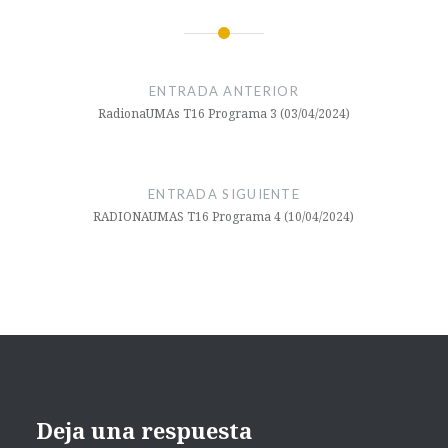
Navegación
de
ENTRADA ANTERIOR
entradas
RadionaUMAs T16 Programa 3 (03/04/2024)
ENTRADA SIGUIENTE
RADIONAUMAS T16 Programa 4 (10/04/2024)
Deja una respuesta