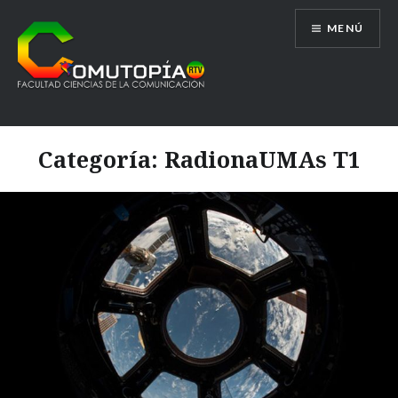
Saltar
MENÚ
al
contenido
Comutopía RTV
Categoría:
RadionaUMAs T1