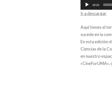
Reproductor
00:00
de
Ir a descargar
audio
Aquí tienes el t
sucede en la com
En esta edición 
Ciencias de la C
en nuestro espac
«CineForUMA», qu
Navegación
de
entradas