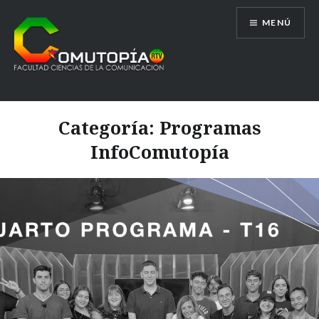
Saltar
MENÚ
al
contenido
Comutopía RTV
Categoría:
Programas
InfoComutopía