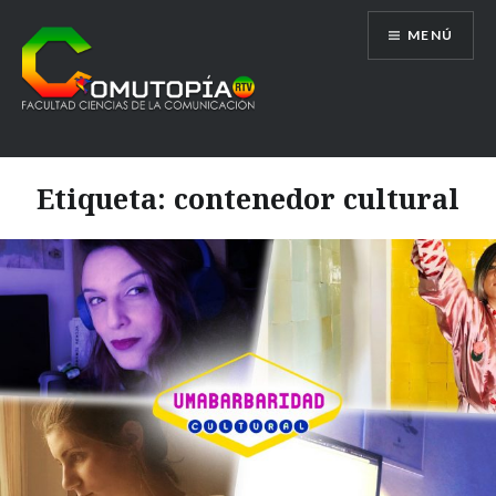
Saltar
MENÚ
al
contenido
Comutopía RTV
Etiqueta:
contenedor cultural