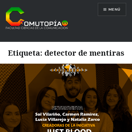
Saltar
MENÚ
al
contenido
Comutopía RTV
Etiqueta:
detector de mentiras