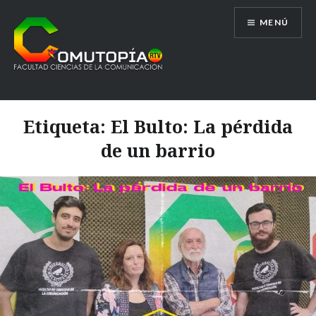
Saltar
MENÚ
al
contenido
Comutopía RTV
Etiqueta:
El Bulto: La pérdida
de un barrio