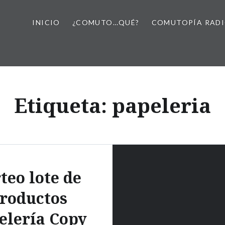
INICIO
¿COMUTO…QUÉ?
COMUTOPÍA RAD
Etiqueta:
papeleria
teo lote de
roductos
elería Copy