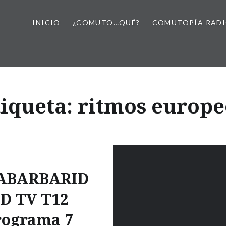
INICIO
¿COMUTO…QUÉ?
COMUTOPÍA RAD
tiqueta:
ritmos europe
ABARBARID
D TV T12
rograma 7