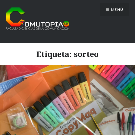
Saltar
MENÚ
al
contenido
Comutopía RTV
Etiqueta:
sorteo