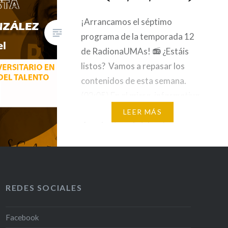
¡Arrancamos el séptimo
programa de la temporada 12
de RadionaUMAs! 📻 ¿Estáis
listos? Vamos a repasar los
contenidos de esta semana.
(02:05) En el micro-informativo,
hablaremos de la implantación
LEER MÁS
de estudios oficiales de
Formación Profesional a partir
del próximo curso en la UMA
👩‍🎓, de un estudio muy
interesante sobre publicidad
REDES SOCIALES
sexista y Generación Z…
Facebook