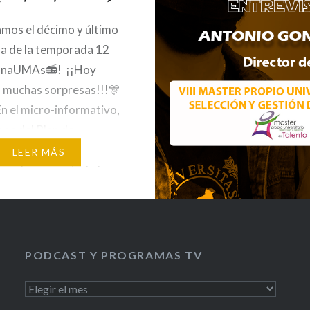
mos el décimo y último
a de la temporada 12
onaUMAs📻! ¡¡Hoy
 muchas sorpresas!!!🎊
En el micro-informativo,
os del Plan de
ión de Conductas
LEER MÁS
 que ha presentado la
dad de Málaga, del
miento a la Formación
ndimiento en el
to Europeo de los
PODCAST Y PROGRAMAS TV
de Grado que ha
PODCAST
ado el…
Y