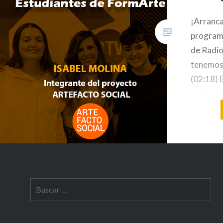
¡Arranca
program
de Radi
tenemos
(02:18) 
hablarem
Prevenc
Suicidas
Universi
reconoci
en Empre
Suplemen
Buscar:
Títulos 
present