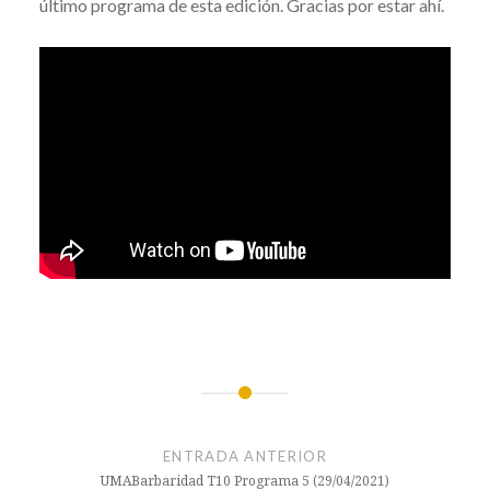
último programa de esta edición. Gracias por estar ahí.
CONFINAMIENTO
Navegación
COVID-
de
ENTRADA ANTERIOR
19
entradas
UMABarbaridad T10 Programa 5 (29/04/2021)