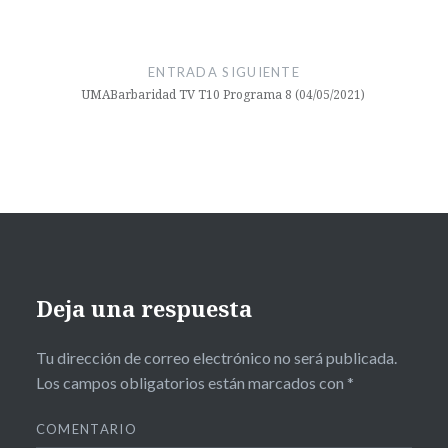
cultura
DÍA
MUNIDAL
ENTRADA SIGUIENTE
UMABarbaridad TV T10 Programa 8 (04/05/2021)
SEGUIRDAD
EN EL
TRABAJO
Exposición
PAUSAS
ACTIVAS
Premios
NOBEL
Deja una respuesta
RECTADO
Tu dirección de correo electrónico no será publicada.
spin
Los campos obligatorios están marcados con
*
off
COMENTARIO
Teatro