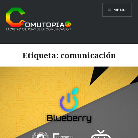
Saltar
MENÚ
al
contenido
Comutopía RTV
Etiqueta:
comunicación