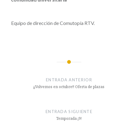
Equipo de dirección de Comutopía RTV.
ciencias
Navegación
comunicación
de
ENTRADA ANTERIOR
entradas
comutopia
¡¡Volvemos en octubre!! Oferta de plazas
COMUTOPÍA
covid
ENTRADA SIGUIENTE
Temporada ¡9!
COVID-
19