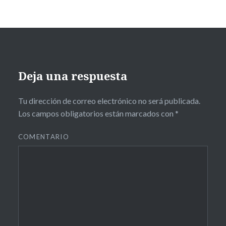
DISTANCIA
Facultad
MASCARILLAS
prácticas
Deja una respuesta
radio
seguridad
Tu dirección de correo electrónico no será publicada.
Los campos obligatorios están marcados con
*
tele
UMA
COMENTARIO
universitaria