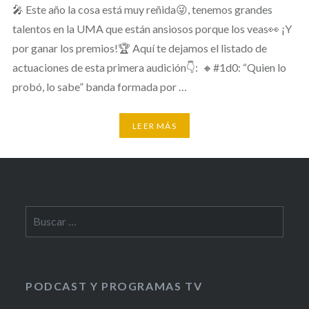
🎤 Este año la cosa está muy reñida😜, tenemos grandes
talentos en la UMA que están ansiosos porque los veas👀 ¡Y
por ganar los premios!🏆 Aquí te dejamos el listado de
actuaciones de esta primera audición👇: 🔸#1d0: “Quien lo
probó, lo sabe” banda formada por …
LEER MÁS
Buscar:
PODCAST Y PROGRAMAS TV