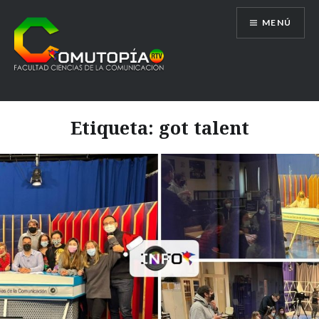
Saltar
MENÚ
al
contenido
Comutopía RTV
Etiqueta:
got talent