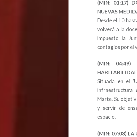
(MIN: 01:17)
NUEVAS MEDID
Desde el 10 hast
volverá a la doc
impuesto la Jun
contagios por el v
(MIN: 04:49
HABITABILIDA
Situada en el 
infraestructura
Marte. Su objetiv
y servir de ens
espacio.
(MIN: 07:03) 