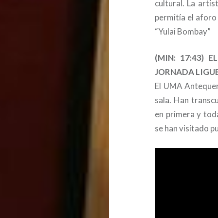
cultural. La arti
permitía el afor
“Yulai Bombay”
(MIN: 17:43)
JORNADA LIGU
El UMA Antequera
sala. Han transc
en primera y tod
se han visitado p