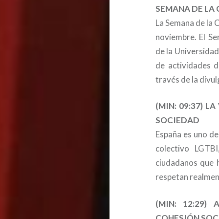
SEMANA DE LA 
La Semana de la 
noviembre. El Ser
de la Universida
de actividades d
través de la divul
(MIN: 09:37) 
SOCIEDAD
España es uno de
colectivo LGTBI
ciudadanos que h
respetan realment
(MIN:
12:29
) 
COHESIÓN SOC