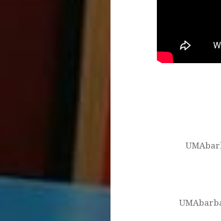
Navegación
Bisexualidad
de
deportes
entradas
UMAbarb
DeportesUMA
Docencia
virtual
Fancine
UMAbarbar
InfoComutopía