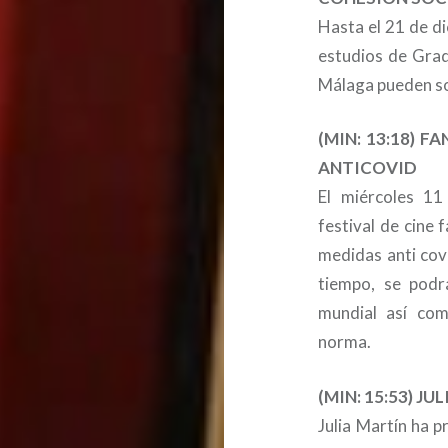
Hasta el 21 de d
estudios de Grad
Málaga pueden sol
(MIN: 13:18) 
ANTICOVID
El miércoles 11
festival de cine
medidas anti cov
tiempo, se podrá
mundial así com
norma.
(MIN: 15:53) J
Julia Martín ha 