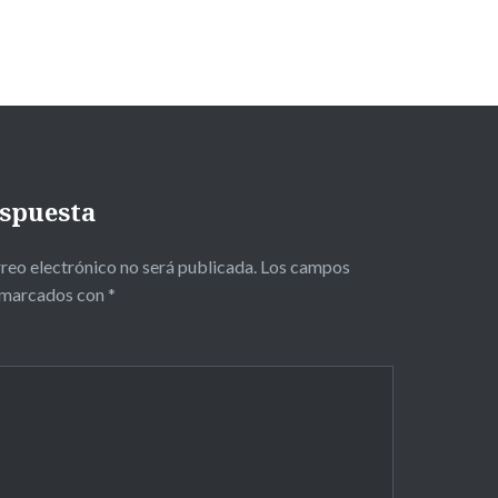
espuesta
taria
reo electrónico no será publicada.
Los campos
n marcados con
*