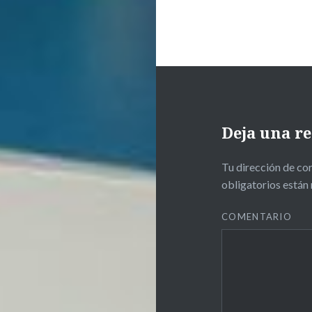
Julia
Martín
Medidas
Sanitarias
televisión
Deja una r
televisiónuniversi
UMAAntequera
Tu dirección de cor
obligatorios está
universidad
de málaga
COMENTARIO
Yulai
Bombay