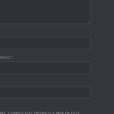
ÓNICO
*
RE, CORREO ELECTRÓNICO Y WEB EN ESTE