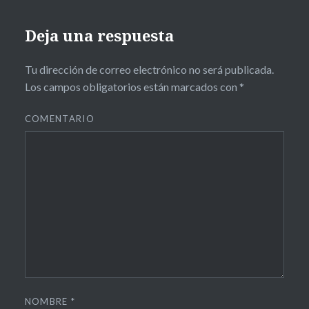
de la
Universidad
Deja una respuesta
de Málaga
Tu dirección de correo electrónico no será publicada.
UMAbarbaridadTVT9
Los campos obligatorios están marcados con
*
COMENTARIO
NOMBRE
*