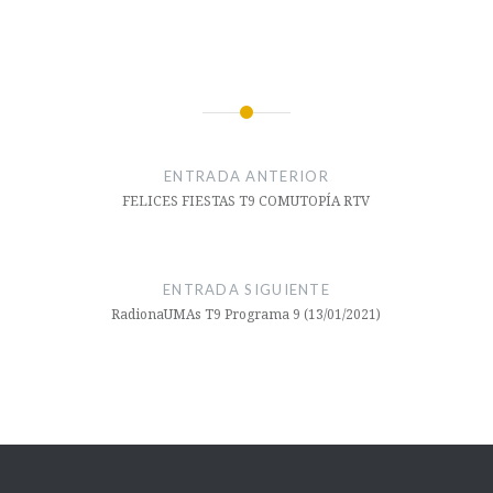
Carlos
Navegación
Miranda
de
ENTRADA ANTERIOR
Catálogos
entradas
FELICES FIESTAS T9 COMUTOPÍA RTV
Desencadenados
CulturaUMA
Exposición
ENTRADA SIGUIENTE
RadionaUMAs T9 Programa 9 (13/01/2021)
facultad
ciencias de la
comunicación
Realidad
Virtual
Rectorado