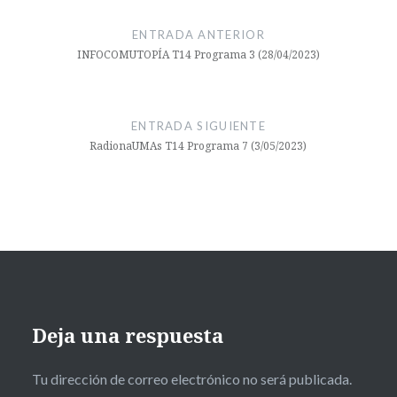
accion
de
ENTRADA ANTERIOR
social
entradas
INFOCOMUTOPÍA T14 Programa 3 (28/04/2023)
CCCOM
Clitoris
ENTRADA SIGUIENTE
comutopíartv
RadionaUMAs T14 Programa 7 (3/05/2023)
cultura
diversidad
enfermera
facultad
ciencias de la
comunicación
Deja una respuesta
feminismo
Tu dirección de correo electrónico no será publicada.
igualdad