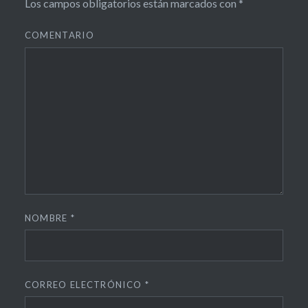
Los campos obligatorios están marcados con
*
malaga
COMENTARIO
órganos
sexuales
podcast
radio
sexóloga
Sexualidad
Femenina
UMA
NOMBRE
*
universidad
CORREO ELECTRÓNICO
*