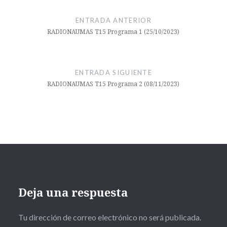
@carloscanal
de
ENTRADA ANTERIOR
entradas
@comunifac
RADIONAUMAS T15 Programa 1 (25/10/2023)
@deportes
uma
ENTRADA SIGUIENTE
@linkbyuma
RADIONAUMAS T15 Programa 2 (08/11/2023)
@psicosocialuma
@smartcampusuma
@FGUMA
#Archivo
Sombra.
#Carlos
Deja una respuesta
Canal
#comutopiartv
Tu dirección de correo electrónico no será publicada.