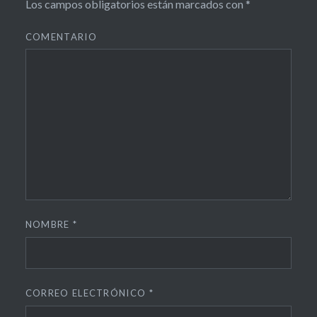
#cultura
Los campos obligatorios están marcados con
*
#DEPORTES
COMENTARIO
#Facultad
ciencias de la
comunicación
#FORMARTE
#Halloween
#Infocomutopía
#Málaga
#Medio
NOMBRE
*
ambiente
#Programa
de tele
CORREO ELECTRÓNICO
*
#Semana