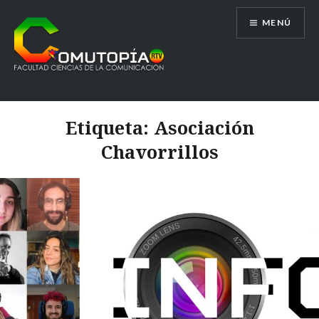
Saltar
MENÚ
al
contenido
Comutopía RTV
Etiqueta:
Asociación
Chavorrillos