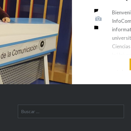
Bienveni
InfoComu
informa
universi
Ciencias
la Unive
es el res
más impo
COMUTO
DIEZ TE
01:13) 
los estu
Buscar:
cuarto d