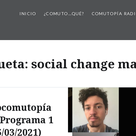
INICIO
¿COMUTO…QUÉ?
COMUTOPÍA RAD
ueta:
social change m
ocomutopía
 Programa 1
5/03/2021)