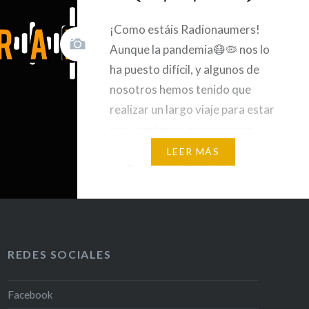
¡Como estáis Radionaumers!
Aunque la pandemia😷🦠 nos lo
ha puesto difícil, y algunos de
nosotros hemos tenido que
realizar un largo viaje para estar
aquí, podemos anunciar que…
¡Comienza la nueva temporada
LEER MÁS
de Comutopia RTV! 👏 Esto es
RadionaUMAs📻, tu espacio de
actualidad e información. Hoy
tenemos preparado un menú
lleno de nuevas caras, con…
REDES SOCIALES
Facebook