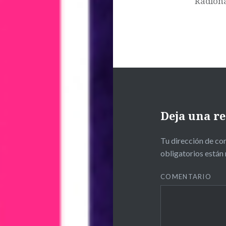
Radion
malaga
radio
rtv
talento
talentshow
televisión
Deja una r
tv
Tu dirección de cor
umatalentshow
obligatorios está
universidad
COMENTARIO