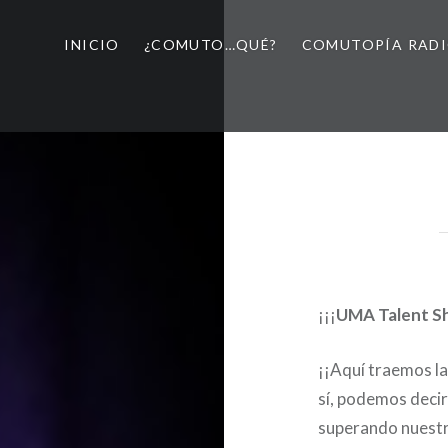
INICIO
¿COMUTO…QUÉ?
COMUTOPÍA RAD
¡¡¡
UMA Talent 
¡¡Aquí traemos la
sí, podemos decir
superando nuestr