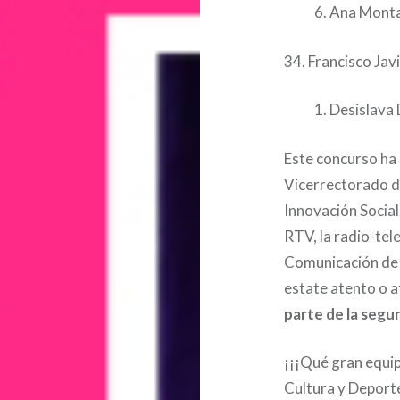
Ana Monta
34. Francisco Ja
Desislava
Este concurso ha 
Vicerrectorado d
Innovación Socia
RTV, la radio-tele
Comunicación de l
estate atento o 
parte de la segu
¡¡¡Qué gran equ
Cultura y Deporte