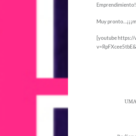
Emprendimiento!
Muy pronto…¡¡¡m
[youtube https:
v=RpFXcee5tbE
Navegación
#UMA
de
CCCOM
entradas
UMA 
comutopíaradio
comutopíartv
comutopíatv