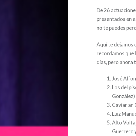
De 26 actuaciones
presentados en e
no te puedes per
Aquí te dejamos d
recordamos que l
días, pero ahora 
José Alfo
Los del pi
González)
Caviar an 
Luiz Manu
Alto Volta
Guerrero y