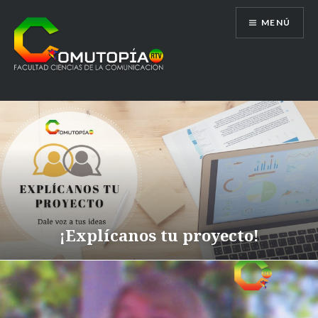
Saltar
MENÚ
al
contenido
Comutopía RTV
Somos tu radio-televisión
¡Explícanos tu proyecto!
universitaria